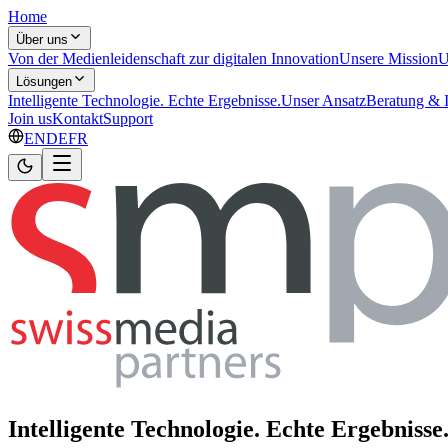
Home
Über uns
Von der Medienleidenschaft zur digitalen Innovation
Unsere Mission
U
Lösungen
Intelligente Technologie. Echte Ergebnisse.
Unser Ansatz
Beratung & 
Join us
Kontakt
Support
EN
DE
FR
Intelligente Technologie. Echte Ergebnisse