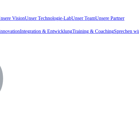
nsere Vision
Unser Technologie-Lab
Unser Team
Unsere Partner
Innovation
Integration & Entwicklung
Training & Coaching
Sprechen wir
.